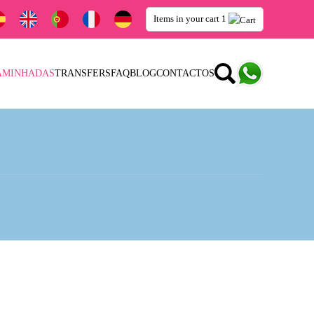
Items in your cart
1
AMINHADAS
TRANSFERS
FAQ
BLOG
CONTACTOS