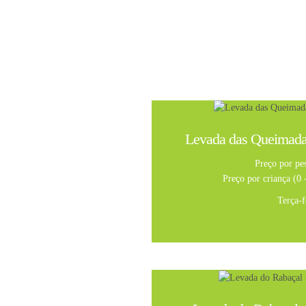
Levada das Queimadas
Preço por pe
Preço por criança (0 
Terça-f