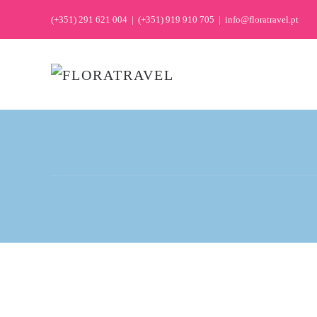
(+351) 291 621 004
|
(+351) 919 910 705
|
info@floratravel.pt