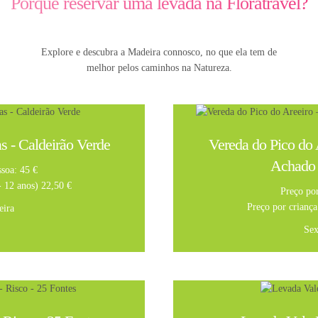
Porquê reservar uma levada na Floratravel?
Explore e descubra a Madeira connosco, no que ela tem de
melhor pelos caminhos na Natureza.
 - Caldeirão Verde
Vereda do Pico do 
Achado 
ssoa: 45 €
- 12 anos) 22,50 €
Preço por
Preço por criança
eira
Sex