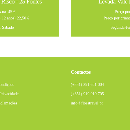
 Risco - 25 Fontes
Levada Vale 
ssoa: 45 €
Preço por
- 12 anos) 22,50 €
Preço por crianç
a, Sábado
Segunda-fei
Contactos
ondições
(+351) 291 621 004
 Privacidade
(+351) 919 910 705
eclamações
info@floratravel.pt