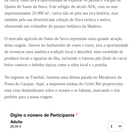
da Serra, onde terá a oportunidade de explorar os jardins e Parque da
Quinta do Santo da Serra. Este refúgio do século XIX, com os seus
impressionantes 20.000 m², cativa não só pela sua rica história, mas
também pela sua diversificada coleção de flora exótica e nativa,
oferecendo um vislumbre do paraíso botânico da Madeira.
O mercado agrícola do Santo da Serra representa outra grande atração
desta viagem. Imerso no burburinho de vozes e cores, terá a oportunidade
de vivenciar uma autêntica tradição local e descobrir uma variedade de
produtos locais e iguarias da ilha, incluindo o famoso pão (bolo do caco)
bolos caseiros e bebidas típicas como a sidra local e a poncha
No regresso ao Funchal, faremos uma última parada no Miradouro da
Ponta do Garajau. Aqui, a majestosa estátua do Cristo Rei proporciona
uma vista deslumbrante sobre o oceano e as falésias, marcando o fim
perfeito para a nossa viagem