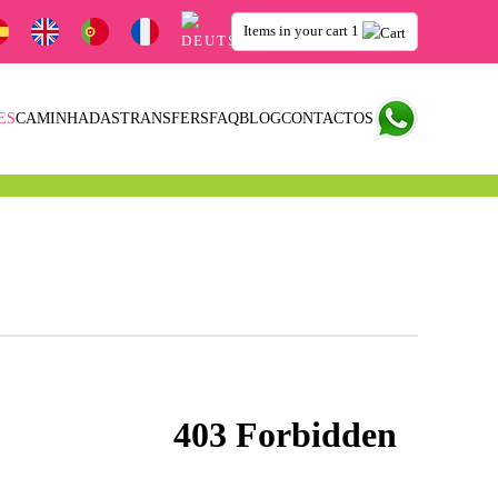
Items in your cart
1
ES
CAMINHADAS
TRANSFERS
FAQ
BLOG
CONTACTOS