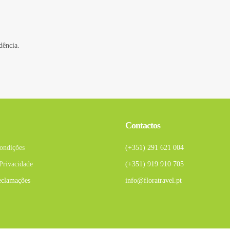
dência.
Contactos
ondições
(+351) 291 621 004
 Privacidade
(+351) 919 910 705
eclamações
info@floratravel.pt