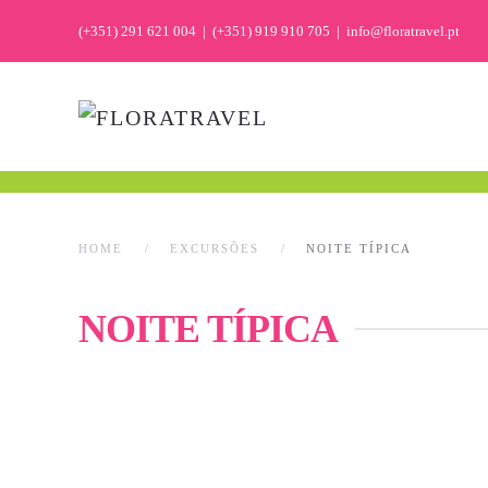
(+351) 291 621 004
|
(+351) 919 910 705
|
info@floratravel.pt
HOME
EXCURSÕES
NOITE TÍPICA
NOITE TÍPICA