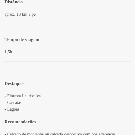
Distância
aprox. 13 km a pé
Tempo de viagem
1,5h
Destaques
- Floresta Laurissilva
- Cascatas
- Lagoas
Recomendações
- Calçado de montanha ou calçado desportivo com boa aderência