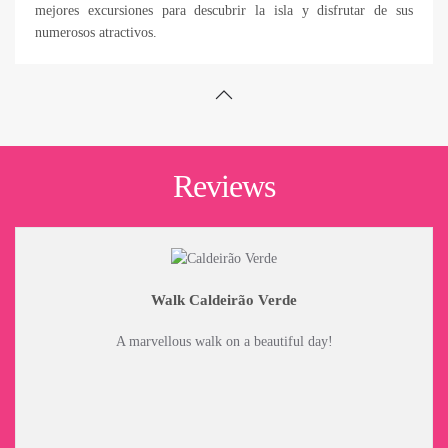
mejores excursiones para descubrir la isla y disfrutar de sus
numerosos atractivos.
Reviews
Walk Caldeirão Verde
A marvellous walk on a beautiful day!
Klein
auf Wu